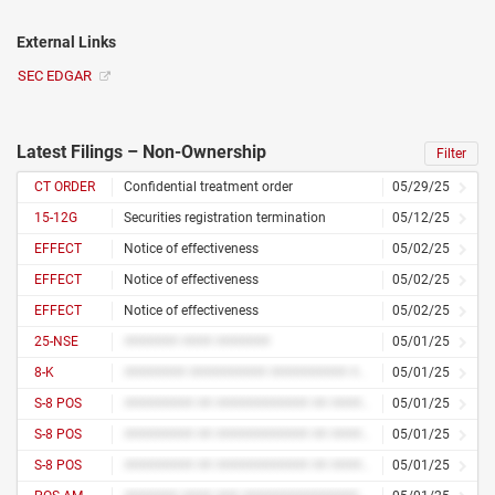
External Links
SEC EDGAR
Latest Filings – Non-Ownership
Filter
CT ORDER
Confidential treatment order
05/29/25
15-12G
Securities registration termination
05/12/25
EFFECT
Notice of effectiveness
05/02/25
EFFECT
Notice of effectiveness
05/02/25
EFFECT
Notice of effectiveness
05/02/25
25-NSE
####### #### #######
05/01/25
8-K
######## ########## ########## ########### ## ######## ########## ########## ########## ## ########### ## ########### ## ####### ### ######### ########## ## ########### ##### ############ ###### ## ########## ####### ## ####### ####### ##### ## ######## ## ######## ######## ############ ## ###### ## ######## ######## ###### ## ######## ###### ## ########## ######## ## ############# ######### ## ######## ## ############# ## ####### ## ###### ## ###### ##### ######### ########## ## ########
05/01/25
S-8 POS
######### ## ############ ## ########## ### #########
05/01/25
S-8 POS
######### ## ############ ## ########## ### #########
05/01/25
S-8 POS
######### ## ############ ## ########## ### #########
05/01/25