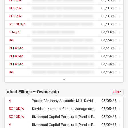
POS AM
####### #### ### ################# ##########
05/01/25
POS AM
####### #### ### ################# ##########
05/01/25
POS AM
####### #### ### ################# ##########
05/01/25
SC 13E3/A
##### ####### ########### ####### #######
05/01/25
10-K/A
## #### ####### #######
04/30/25
8-K
############ ####### ###### #### ######
04/29/25
DEFA14A
########## #### ##### ######## ####
04/21/25
DEFA14A
########## #### ##### ######## ####
04/18/25
DEFA14A
########## #### ##### ######## ####
04/18/25
8-K
####### ##### ######### ####### ####### ####### ## ####### ###### ########### # ###### ## #### ###### #####
04/18/25
Latest Filings – Ownership
Filter
4
Yoseloff Anthony Alexander, M.H. Davidson & Co., Davidson Kempner Capital Management LP, Davidson Kempner Opportunistic Credit LP, DKOF VI Trading Subsidiary LP, DK VSCA Lender LLC
05/05/25
SC 13D/A
Davidson Kempner Capital Management LP
05/05/25
SC 13D/A
Riverwood Capital Partners II (Parallel-B) L.P.
05/02/25
4
Riverwood Capital Partners II (Parallel-B) L.P., Riverwood Capital Partners III (Parallel - B) L.P., RCP III (A) Vacasa AIV L.P.
05/02/25