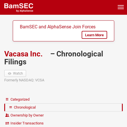
Tog
nav
BamSEC and AlphaSense Join Forces
Learn More
Vacasa Inc.
– Chronological
Filings
Watch
Formerly NASDAQ: VCSA
Categorized
Chronological
Ownership by Owner
Insider Transactions