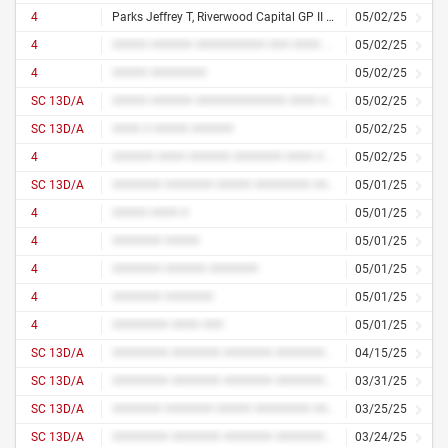
4
Parks Jeffrey T, Riverwood Capital GP II Ltd., Riverwood Capital II L.P., Riverwood Capital GP III Ltd., Riverwood Capital III L.P., RCP III Vacasa AIV L.P., RCP III Blocker Feeder L.P., RW Vacasa AIV L.P., RW Industrious Blocker L.P., RCP III (A) Blocker Feeder L.P.
05/02/25
4
##### ###### ########## ### #### ##### ###### ########### #### ##### ###### ########## ### #### ##### ###### ########### ###
05/02/25
4
##### ########
05/02/25
SC 13D/A
##### ###### ############# #### ##### ####
05/02/25
SC 13D/A
#### # ##### ######
05/02/25
4
###### #### ###### ####### #### # ##### ####### ###### #### ########## ########## ## ##### ### # ########## ### ####### ### ###### ######### ##### ### # ###### ###### ## ####
05/02/25
SC 13D/A
####### ####### ##### ######## ### ###
05/01/25
4
##### #### #
05/01/25
4
####### #####
05/01/25
4
####### ###### #######
05/01/25
4
####### #######
05/01/25
4
######## #### ###
05/01/25
SC 13D/A
######## ####### ####### ########## ##
04/15/25
SC 13D/A
######## ####### ####### ########## ##
03/31/25
SC 13D/A
####### ####### ##### ######## ### ###
03/25/25
SC 13D/A
######## ####### ####### ########## ##
03/24/25